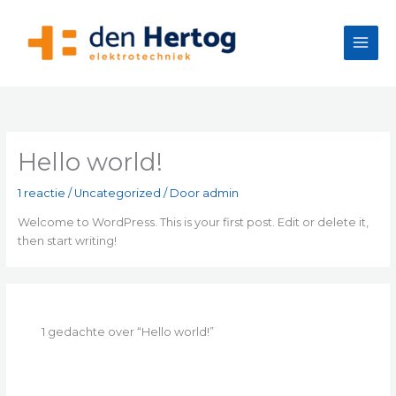
Ga
naar
de
inhoud
Hello world!
1 reactie
/
Uncategorized
/ Door
admin
Welcome to WordPress. This is your first post. Edit or delete it,
then start writing!
1 gedachte over “Hello world!”